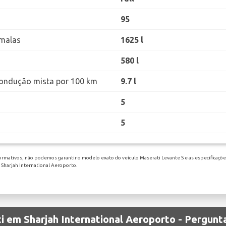
95
malas
1625 l
580 l
ondução mista por 100 km
9.7 l
5
5
ormativos, não podemos garantir o modelo exato do veículo Maserati Levante S e as especificações
 Sharjah International Aeroporto.
i em Sharjah International Aeroporto - Pergunt