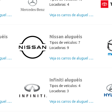
Locadoras: 4
V
eja os carros de aluguel de Ford
V
eja os carros de aluguel de Mercedes
uéis
Nissan aluguéis
Tipos de veículos: 7
Locadoras: 9
V
eja os carros de aluguel de Chevrolet
V
eja os carros de aluguel de Nissan
Infiniti aluguéis
Tipos de veículos: 4
Locadoras: 3
V
eja os carros de aluguel de Kia
V
eja os carros de aluguel de Infiniti