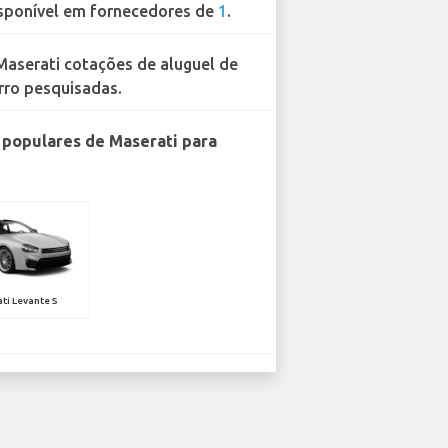
sponível em fornecedores de
1
.
Maserati cotações de aluguel de
rro pesquisadas.
populares de Maserati para
ti Levante S