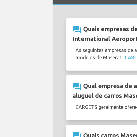
question_answer
Quais empresas de 
International Aeropor
As seguintes empresas de a
modelos de Maserati:
CAR
question_answer
Qual empresa de al
aluguel de carros Mas
CARGETS geralmente ofere
question_answer
Quais carros Maser