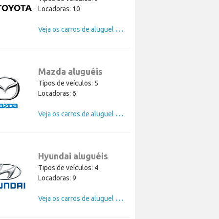
Locadoras: 10
V
eja os carros de aluguel de Toyota
Mazda aluguéis
Tipos de veículos: 5
Locadoras: 6
V
eja os carros de aluguel de Mazda
Hyundai aluguéis
Tipos de veículos: 4
Locadoras: 9
V
eja os carros de aluguel de Hyundai