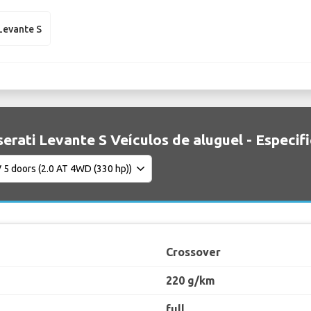
Levante S
erati Levante S Veículos de aluguel - Especif
Crossover
220 g/km
full