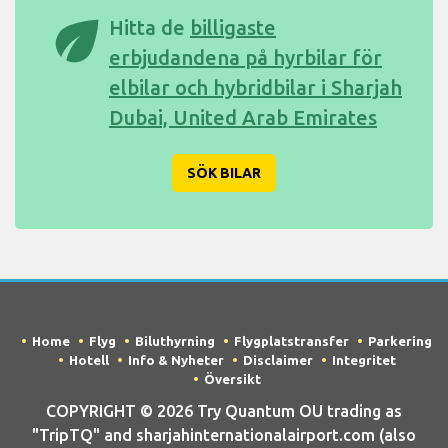
eco
Hitta de
billigaste
erbjudandena på hyrbilar för
elbilar och hybridbilar i Sharjah
Dubai, United Arab Emirates
SÖK BILAR
Home
Flyg
Biluthyrning
Flygplatstransfer
Parkering
Hotell
Info & Nyheter
Disclaimer
Integritet
Översikt
COPYRIGHT © 2026 Try Quantum OU trading as
"TripTQ" and sharjahinternationalairport.com (also