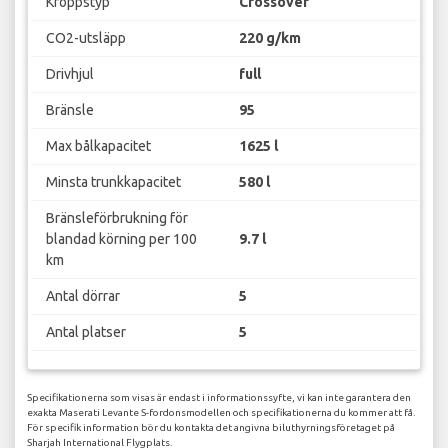
Kroppstyp
Crossover
CO2-utsläpp
220 g/km
Drivhjul
full
Bränsle
95
Max bålkapacitet
1625 l
Minsta trunkkapacitet
580 l
Bränsleförbrukning för
blandad körning per 100
9.7 l
km
Antal dörrar
5
Antal platser
5
Specifikationerna som visas är endast i informationssyfte, vi kan inte garantera den
exakta Maserati Levante S-fordonsmodellen och specifikationerna du kommer att få.
För specifik information bör du kontakta det angivna biluthyrningsföretaget på
Sharjah International Flygplats.