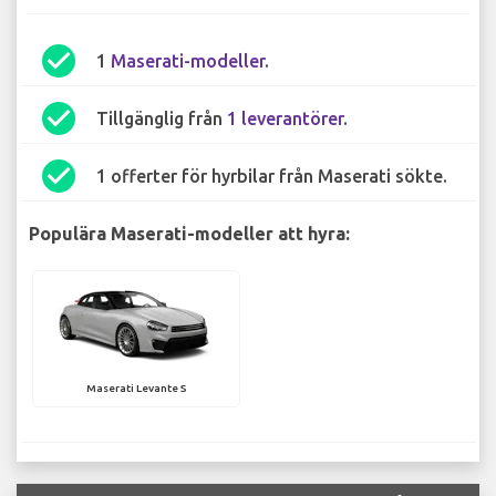
check_circle
1
Maserati-modeller
.
check_circle
Tillgänglig från
1 leverantörer
.
check_circle
1 offerter för hyrbilar från Maserati sökte.
Populära Maserati-modeller att hyra:
Maserati Levante S