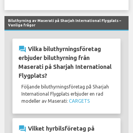
Biluthyrning av Maserati på Sharjah International Flygplats –
Vanliga frågor
question_answer
Vilka biluthyrningsföretag
erbjuder biluthyrning från
Maserati på Sharjah International
Flygplats?
Följande biluthyrningsföretag på Sharjah
International Flygplats erbjuder en rad
modeller av Maserati:
CARGETS
question_answer
Vilket hyrbilsföretag på