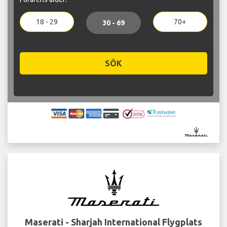
18 - 29
70+
30 - 69
SÖK
Maserati - Sharjah International Flygplats